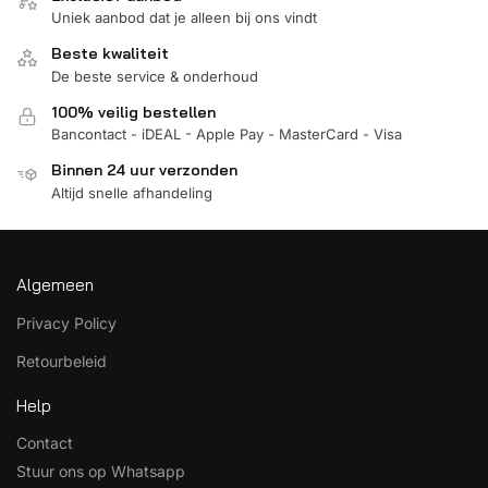
Uniek aanbod dat je alleen bij ons vindt
Beste kwaliteit
De beste service & onderhoud
100% veilig bestellen
Bancontact - iDEAL - Apple Pay - MasterCard - Visa
Binnen 24 uur verzonden
Altijd snelle afhandeling
Algemeen
Privacy Policy
Retourbeleid
Help
Contact
Stuur ons op Whatsapp