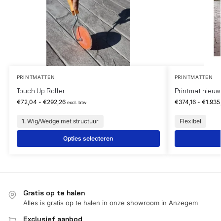
PRINTMATTEN
PRINTMATTEN
Touch Up Roller
Printmat nieuw
€
72,04
-
€
292,26
€
374,16
-
€
1.935
excl. btw
1. Wig/Wedge met structuur
Flexibel
Opties selecteren
Gratis op te halen
Alles is gratis op te halen in onze showroom in Anzegem
Exclusief aanbod