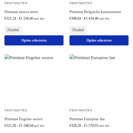
PRINTMATTEN
PRINTMATTEN
Printmat azteca steen
Printmat Belgische kasseistenen
€
321,24
-
€
1.536,46
€
308,64
-
€
1.434,48
excl. btw
excl. btw
Flexibel
Flexibel
Opties selecteren
Opties selecteren
PRINTMATTEN
PRINTMATTEN
Printmat Engelse weave
Printmat Europese fan
€
322,50
-
€
1.548,04
€
326,28
-
€
1.579,03
excl. btw
excl. btw