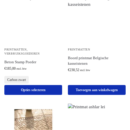
PRINTMATTEN
,
PRINTMATTEN
VERBRUIKSGOEDEREN
Boord printmat Belgische
Beton Stamp Poeder
kasseistenen
€
185,00
excl. btw
€
230,52
excl. btw
Carbon zwart
Opties selecteren
Toevoegen aan winkelwagen