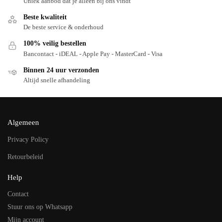
Uniek aanbod dat je alleen bij ons vindt
Beste kwaliteit
De beste service & onderhoud
100% veilig bestellen
Bancontact - iDEAL - Apple Pay - MasterCard - Visa
Binnen 24 uur verzonden
Altijd snelle afhandeling
Algemeen
Privacy Policy
Retourbeleid
Help
Contact
Stuur ons op Whatsapp
Mijn account