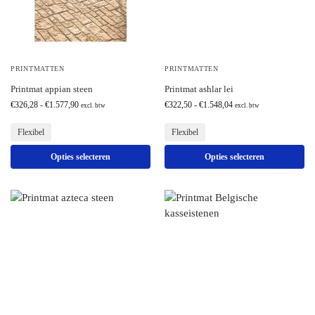
PRINTMATTEN
PRINTMATTEN
Printmat appian steen
Printmat ashlar lei
€
326,28
-
€
1.577,90
€
322,50
-
€
1.548,04
excl. btw
excl. btw
Flexibel
Flexibel
Opties selecteren
Opties selecteren