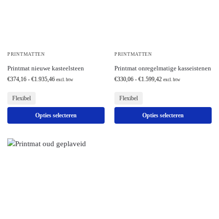
PRINTMATTEN
PRINTMATTEN
Printmat nieuwe kasteelsteen
Printmat onregelmatige kasseistenen
€
374,16
-
€
1.935,46
€
330,06
-
€
1.599,42
excl. btw
excl. btw
Flexibel
Flexibel
Opties selecteren
Opties selecteren