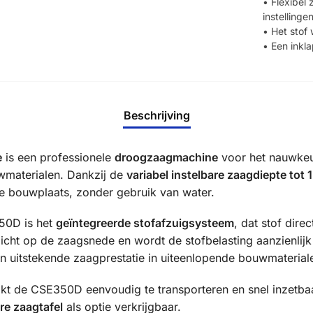
• Flexibel
instelling
• Het stof
• Een inkl
Beschrijving
e
is een professionele
droogzaagmachine
voor het nauwkeur
wmaterialen. Dankzij de
variabel instelbare zaagdiepte tot
 bouwplaats, zonder gebruik van water.
50D is het
geïntegreerde stofafzuigsysteem
, dat stof dire
cht op de zaagsnede en wordt de stofbelasting aanzienlijk
n uitstekende zaagprestatie in uiteenlopende bouwmaterial
t de CSE350D eenvoudig te transporteren en snel inzetbaa
re zaagtafel
als optie verkrijgbaar.