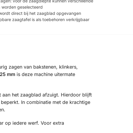
 zagen: voor de zaagdiepte kunnen verschillende
en worden geselecteerd
 wordt direct bij het zaagblad opgevangen
apbare zaagtafel is als toebehoren verkrijgbaar
ig zagen van bakstenen, klinkers,
 125 mm
is deze machine uitermate
ct aan het zaagblad afzuigt. Hierdoor blijft
 beperkt. In combinatie met de krachtige
en.
r op iedere werf. Voor extra