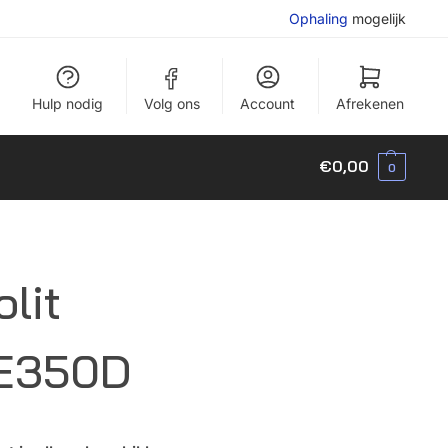
Ophaling
mogelijk
Hulp nodig
Volg ons
Account
Afrekenen
€
0,00
0
olit
E350D