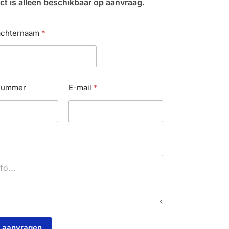
ct is alleen beschikbaar op aanvraag.
 achternaam
*
nummer
E-mail
*
e aanvragen