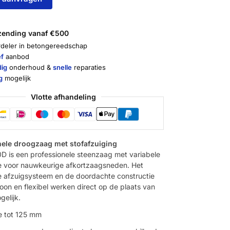
rzending vanaf €500
deler in betongereedschap
ef
aanbod
ig
onderhoud &
snelle
reparaties
g
mogelijk
Vlotte afhandeling
nele droogzaag met stofafzuiging
 is een professionele steenzaag met variabele
 voor nauwkeurige afkortzaagsneden. Het
e afzuigsysteem en de doordachte constructie
on en flexibel werken direct op de plaats van
gelijk.
e tot 125 mm