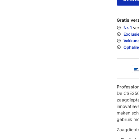
Gratis ve
Nr. 1
ver
Exclusi
Vakkund
Ophalin
Professio
De CSE350D
zaagdiepte
innovatiev
maken scho
gebruik mo
Zaagdiept