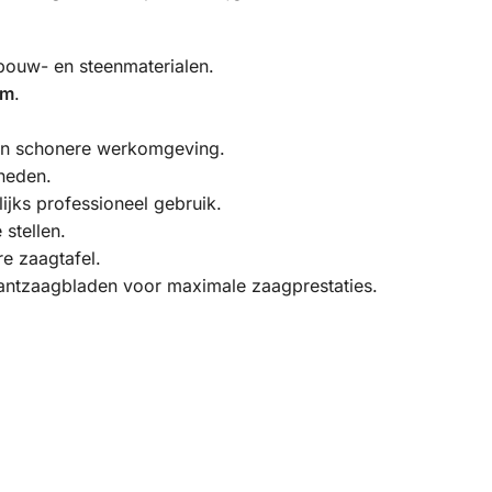
ouw- en steenmaterialen.
mm
.
een schonere werkomgeving.
neden.
jks professioneel gebruik.
 stellen.
re zaagtafel.
antzaagbladen voor maximale zaagprestaties.