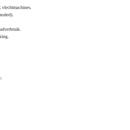
R
vlechtmachines.
ealed).
adverbruik.
king.
: