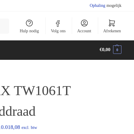
Ophaling
mogelijk
eken
Hulp nodig
Volg ons
Account
Afrekenen
€
0,00
0
X TW1061T
ddraad
10.018,08
excl. btw