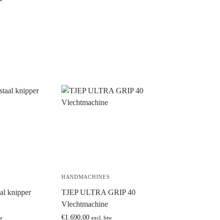
S
HANDMACHINES
l knipper
TJEP ULTRA GRIP 40
Vlechtmachine
€
1.690,00
tw
excl. btw