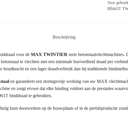
Voor gebru
RB443T T
Beschrijving
binddraad voor de
MAX TWINTIER
serie betonstaalvlechtmachines. 
 betonstaal te vlechten met een minimale hoeveelheid draad per verbin
e houdkracht en een lager draadverbruik dan bij traditionele bindmetho
staal
en garandeert een storingsvrije werking van uw MAX vlechtmac
machine en zorgt ervoor dat elke binding voldoet aan de prestaties wa
61T binddraad te gebruiken.
durig kunt doorwerken op de bouwplaats of in de prefabproductie zonder