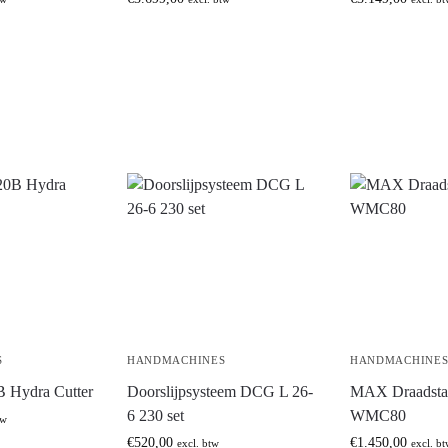
S
HANDMACHINES
HANDMACHINE
 Hydra Cutter
Doorslijpsysteem DCG L 26-
MAX Draadstaa
6 230 set
WMC80
tw
€
520,00
€
1.450,00
excl. btw
excl. b