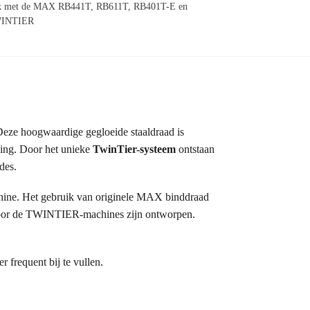
ik met de MAX RB441T, RB611T, RB401T-E en
WINTIER
Deze hoogwaardige gegloeide staaldraad is
ding. Door het unieke
TwinTier-systeem
ontstaan
des.
hine. Het gebruik van originele MAX binddraad
arvoor de TWINTIER-machines zijn ontworpen.
 frequent bij te vullen.