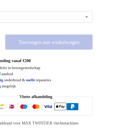
Toevoegen aan winkelwagen
ending vanaf €500
deler in betongereedschap
f
aanbod
ig
onderhoud &
snelle
reparaties
g
mogelijk
Vlotte afhandeling
binddraad voor MAX TWINTIER vlechtmachines