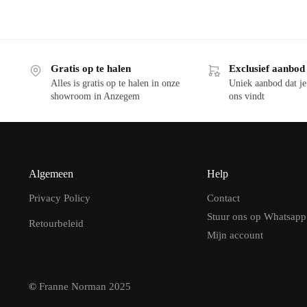
Gratis op te halen
Exclusief aanbod
Alles is gratis op te halen in onze
Uniek aanbod dat je 
showroom in Anzegem
ons vindt
Algemeen
Help
Privacy Policy
Contact
Stuur ons op Whatsapp
Retourbeleid
Mijn account
©
Franne Norman 2025