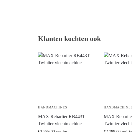
Klanten kochten ook
HANDMACHINES
HANDMACHINE
MAX Rebartier RB443T
MAX Rebartie
Twintier vlechtmachine
Twintier vlech
€
2.599,00
€
2.799,00
excl. btw
excl. b