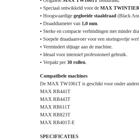
• Originele
MAX TW1061T
binddraad.
• Speciaal ontwikkeld voor de
MAX TWINTIE
• Hoogwaardige
gegloeide staaldraad
(Black Ann
• Draaddiameter van
1,0 mm
.
• Sterke en compacte verbindingen met minder dra
• Soepele draadaanvoer voor een storingsvrije wer
• Vermindert slijtage aan de machine.
• Ideaal voor intensief professioneel gebruik.
• Verpakt per
30 rollen
.
Compatibele machines
De MAX TW1061T is geschikt voor onder andere
MAX RB441T
MAX RB443T
MAX RB611T
MAX RB823T
MAX RB401T-E
SPECIFICATIES