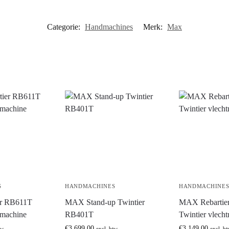
Categorie:
Handmachines
Merk:
Max
S
HANDMACHINES
HANDMACHINE
r RB611T
MAX Stand-up Twintier
MAX Rebartie
tmachine
RB401T
Twintier vlech
€
3.699,00
€
3.149,00
tw
excl. btw
excl. b