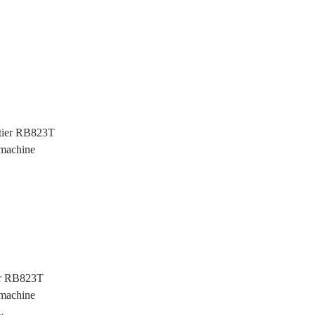
S
r RB823T
tmachine
tw