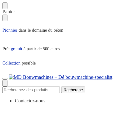
Sauter
Aller
Panier
à
au
la
contenu
navigation
Pionnier
dans le domaine du béton
Prêt
gratuit
à partir de 500 euros
Collection
possible
Recherche
Recherche
pour :
Contactez-nous