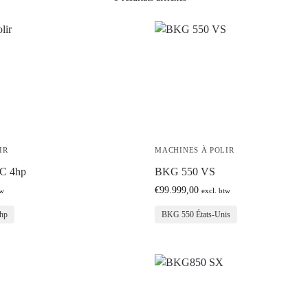
IR
MACHINES À POLIR
C 4hp
BKG 550 VS
€
99.999,00
tw
excl. btw
hp
BKG 550 États-Unis