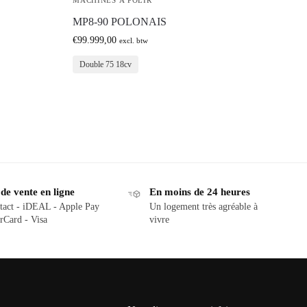
MACHINES À POLIR
MP8-90 POLONAIS
€
99.999,00
excl. btw
Double 75 18cv
e vente en ligne
En moins de 24 heures
tact - iDEAL - Apple Pay
Un logement très agréable à
rCard - Visa
vivre