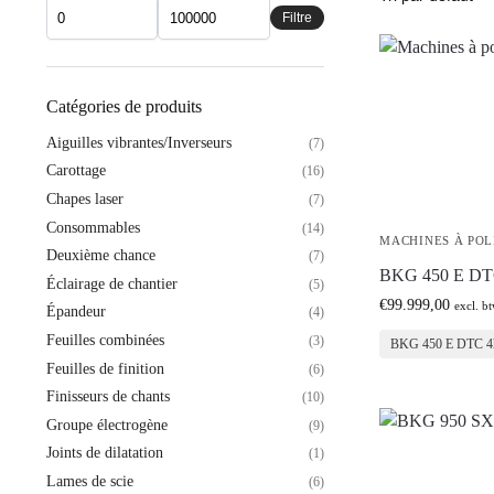
Filtre
Catégories de produits
Aiguilles vibrantes/Inverseurs
(7)
Carottage
(16)
Chapes laser
(7)
Consommables
(14)
MACHINES À POL
Deuxième chance
(7)
BKG 450 E DT
Éclairage de chantier
(5)
€
99.999,00
excl. b
Épandeur
(4)
Feuilles combinées
(3)
BKG 450 E DTC 4
Feuilles de finition
(6)
Finisseurs de chants
(10)
Groupe électrogène
(9)
Joints de dilatation
(1)
Lames de scie
(6)