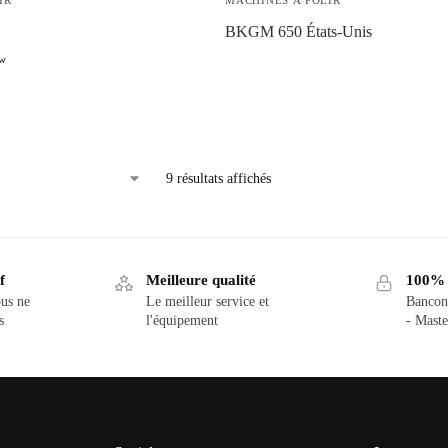
IR
MACHINES À POLIR
BKGM 650 États-Unis
tw
9 résultats affichés
f
Meilleure qualité
100% d
us ne
Le meilleur service et
Bancon
s
l'équipement
- Maste