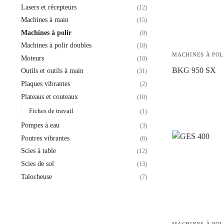
Lasers et récepteurs
(12)
Machines à main
(15)
Machines à polir
(9)
Machines à polir doubles
(18)
MACHINES À POL
Moteurs
(10)
BKG 950 SX
Outils et outils à main
(31)
Plaques vibrantes
(2)
Plateaus et couteaux
(10)
Fiches de travail
(1)
Pompes à eau
(3)
Poutres vibrantes
(6)
Scies à table
(12)
Scies de sol
(13)
Talocheuse
(7)