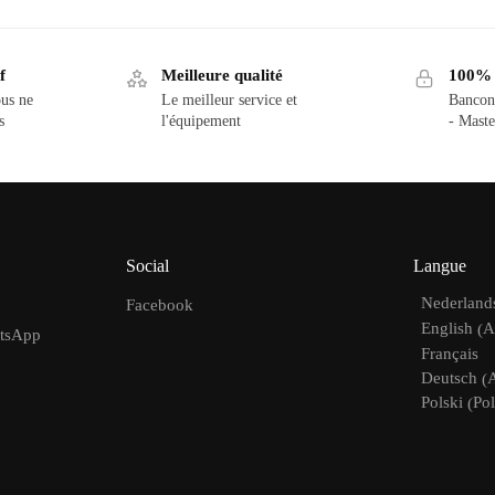
f
Meilleure qualité
100% d
us ne
Le meilleur service et
Bancon
s
l'équipement
- Maste
Social
Langue
Nederland
Facebook
A
English
(
atsApp
Français
Deutsch
(
Pol
Polski
(