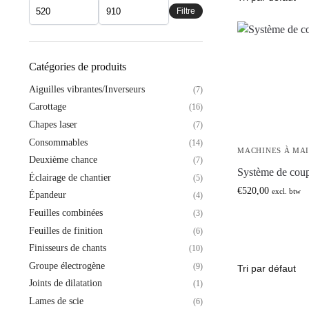
Filtre
Catégories de produits
Aiguilles vibrantes/Inverseurs
(7)
Carottage
(16)
Chapes laser
(7)
Consommables
(14)
MACHINES À MA
Deuxième chance
(7)
Système de cou
Éclairage de chantier
(5)
€
520,00
excl. btw
Épandeur
(4)
Feuilles combinées
(3)
Feuilles de finition
(6)
Finisseurs de chants
(10)
Groupe électrogène
(9)
Joints de dilatation
(1)
Lames de scie
(6)