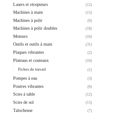
Lasers et récepteurs
(12)
Machines à main
(15)
Machines à polir
(9)
Machines à polir doubles
(18)
Moteurs
(10)
Outils et outils à main
(31)
Plaques vibrantes
(2)
Plateaus et couteaux
(10)
Fiches de travail
(1)
Pompes à eau
(3)
Poutres vibrantes
(6)
Scies à table
(12)
Scies de sol
(13)
Talocheuse
(7)