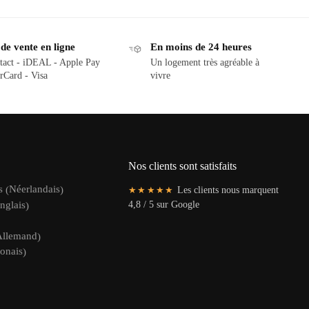
e vente en ligne
En moins de 24 heures
tact - iDEAL - Apple Pay
Un logement très agréable à
rCard - Visa
vivre
Nos clients sont satisfaits
Néerlandais
s
(
)
★★★★★
Les clients nous marquent
nglais
4,8 / 5 sur Google
)
Allemand
)
onais
)