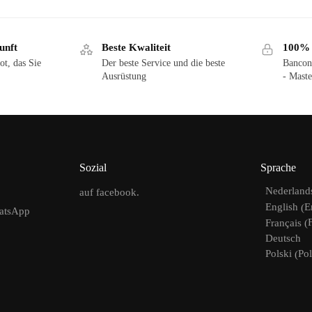
unft
Beste Kwaliteit
100% v
ot, das Sie
Der beste Service und die beste
Bancon
Ausrüstung
- Maste
Sozial
Sprache
Nederland
auf facebook.
E
English
(
hatsApp
Français
(
Deutsch
Pol
Polski
(