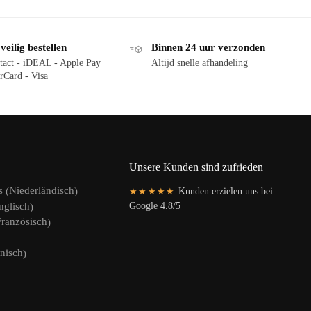
eilig bestellen
Binnen 24 uur verzonden
tact - iDEAL - Apple Pay
Altijd snelle afhandeling
rCard - Visa
Unsere Kunden sind zufrieden
Niederländisch
s
(
)
★★★★★
Kunden erzielen uns bei
nglisch
Google 4.8/5
)
Französisch
)
nisch
)