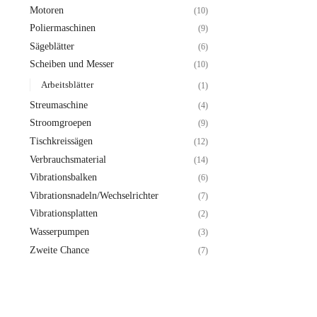
Motoren
(10)
Poliermaschinen
(9)
Sägeblätter
(6)
Scheiben und Messer
(10)
Arbeitsblätter
(1)
Streumaschine
(4)
Stroomgroepen
(9)
Tischkreissägen
(12)
Verbrauchsmaterial
(14)
Vibrationsbalken
(6)
Vibrationsnadeln/Wechselrichter
(7)
Vibrationsplatten
(2)
Wasserpumpen
(3)
Zweite Chance
(7)