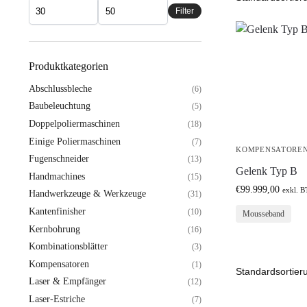
Filter
Produktkategorien
Abschlussbleche
(6)
Baubeleuchtung
(5)
Doppelpoliermaschinen
(18)
Einige Poliermaschinen
(7)
KOMPENSATORE
Fugenschneider
(13)
Gelenk Typ B
Handmachines
(15)
€
99.999,00
exkl. 
Handwerkzeuge & Werkzeuge
(31)
Kantenfinisher
(10)
Mousseband
Kernbohrung
(16)
Kombinationsblätter
(3)
Kompensatoren
(1)
Laser & Empfänger
(12)
Laser-Estriche
(7)